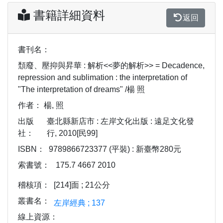
書籍詳細資料
返回
書刊名：
頹廢、壓抑與昇華 : 解析<<夢的解析>> = Decadence,
repression and sublimation : the interpretation of
"The interpretation of dreams" /楊 照
作者：
楊, 照
出版
臺北縣新店市 : 左岸文化出版 : 遠足文化發
社：
行, 2010[民99]
ISBN：
9789866723377 (平裝) : 新臺幣280元
索書號：
175.7 4667 2010
稽核項：
[214]面 ; 21公分
叢書名：
左岸經典 ; 137
線上資源：