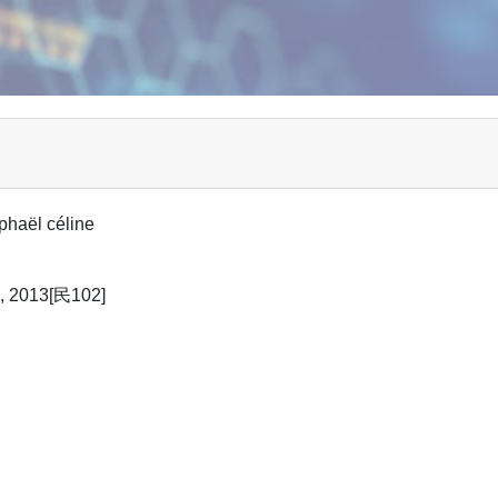
l céline
013[民102]