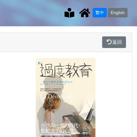
繁中
English
返回
Previous
Next