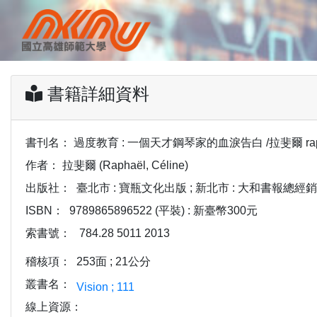
書籍詳細資料
書刊名：
過度教育 : 一個天才鋼琴家的血淚告白 /拉斐爾 raphaë
作者：
拉斐爾 (Raphaël, Céline)
出版社：
臺北市 : 寶瓶文化出版 ; 新北市 : 大和書報總經銷, 2
ISBN：
9789865896522 (平裝) : 新臺幣300元
索書號：
784.28 5011 2013
稽核項：
253面 ; 21公分
叢書名：
Vision ; 111
線上資源：