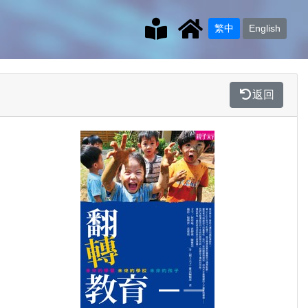
繁中
English
返回
Previous
Next