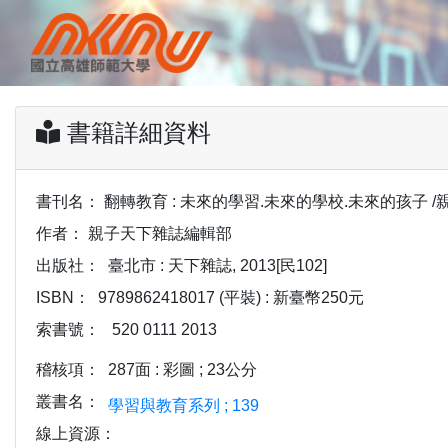
書籍詳細資料
書刊名：
翻轉教育 : 未來的學習.未來的學校.未來的孩子 
作者：
親子天下雜誌編輯部
出版社：
臺北市 : 天下雜誌, 2013[民102]
ISBN：
9789862418017 (平裝) : 新臺幣250元
索書號：
520 0111 2013
稽核項：
287面 : 彩圖 ; 23公分
叢書名：
學習與教育系列 ; 139
線上資源：