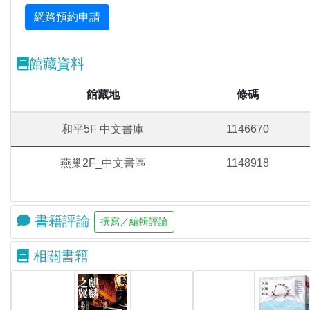
館藏資料
館藏地
條碼
和平5F 中文書庫
1146670
燕巢2F_中文書區
1148918
書籍評論
相關書籍