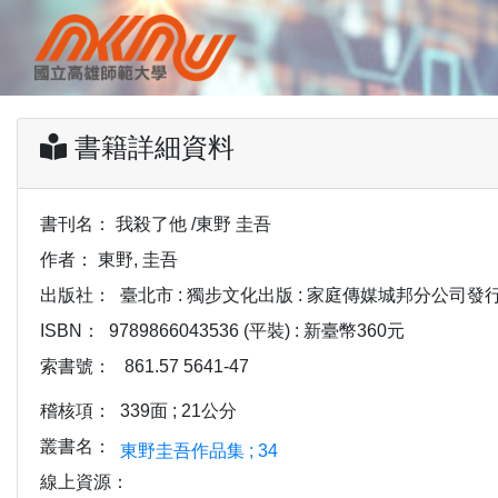
書籍詳細資料
書刊名：
我殺了他 /東野 圭吾
作者：
東野, 圭吾
出版社：
臺北市 : 獨步文化出版 : 家庭傳媒城邦分公司發行, 2
ISBN：
9789866043536 (平裝) : 新臺幣360元
索書號：
861.57 5641-47
稽核項：
339面 ; 21公分
叢書名：
東野圭吾作品集 ; 34
線上資源：