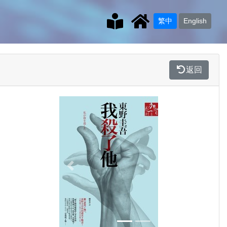
繁中
English
返回
Previous
Next