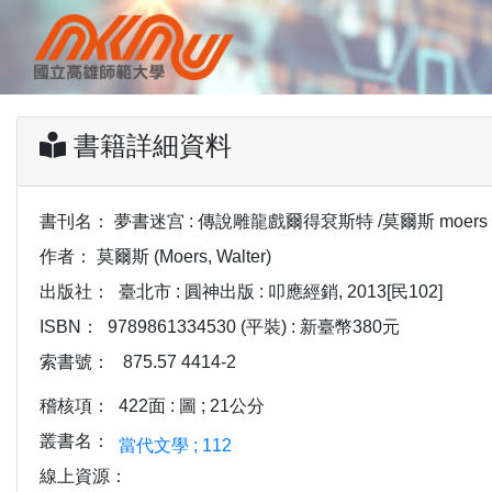
書籍詳細資料
書刊名：
夢書迷宫 : 傳說雕龍戲爾得袞斯特 /莫爾斯 moers wa
作者：
莫爾斯 (Moers, Walter)
出版社：
臺北市 : 圓神出版 : 叩應經銷, 2013[民102]
ISBN：
9789861334530 (平裝) : 新臺幣380元
索書號：
875.57 4414-2
稽核項：
422面 : 圖 ; 21公分
叢書名：
當代文學 ; 112
線上資源：