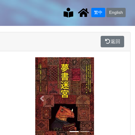
繁中
English
返回
Previous
Next