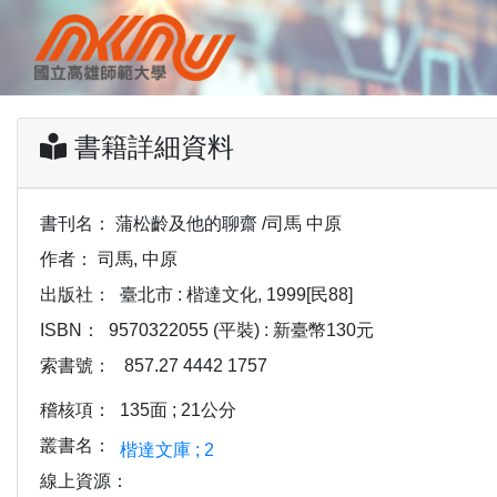
書籍詳細資料
書刊名：
蒲松齡及他的聊齋 /司馬 中原
作者：
司馬, 中原
出版社：
臺北市 : 楷達文化, 1999[民88]
ISBN：
9570322055 (平裝) : 新臺幣130元
索書號：
857.27 4442 1757
稽核項：
135面 ; 21公分
叢書名：
楷達文庫 ; 2
線上資源：