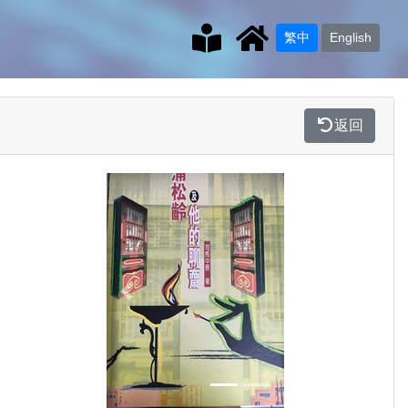
繁中
English
返回
Previous
Next