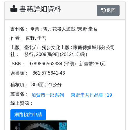
書籍詳細資料
返回
書刊名：
畢業 : 雪月花殺人遊戲 /東野 圭吾
作者：
東野, 圭吾
出版
臺北市 : 獨步文化出版 : 家庭傳媒城邦分公司
社：
發行, 2009[民98] (2012年印刷)
ISBN：
9789866562334 (平裝) : 新臺幣280元
索書號：
861.57 5641-43
稽核項：
303面 ; 21公分
叢書名：
加賀恭一郎系列
東野圭吾作品集 ; 19
線上資源：