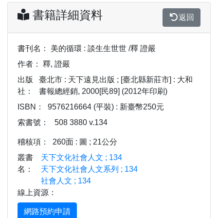
書籍詳細資料
返回
書刊名：
美的循環 : 談生生世世 /釋 證嚴
作者：
釋, 證嚴
出版
臺北市 : 天下遠見出版 ; [臺北縣新莊市] : 大和
社：
書報總經銷, 2000[民89] (2012年印刷)
ISBN：
9576216664 (平裝) : 新臺幣250元
索書號：
508 3880 v.134
稽核項：
260面 : 圖 ; 21公分
叢書
天下文化社會人文 ; 134
名：
天下文化社會人文系列 ; 134
社會人文 ; 134
線上資源：