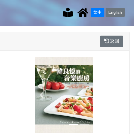
繁中
English
返回
Previous
Next