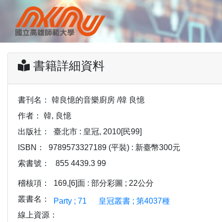
書籍詳細資料
書刊名：
韓良憶的音樂廚房 /韓 良憶
作者：
韓, 良憶
出版社：
臺北市 : 皇冠, 2010[民99]
ISBN：
9789573327189 (平裝) : 新臺幣300元
索書號：
855 4439.3 99
稽核項：
169,[6]面 : 部分彩圖 ; 22公分
叢書名：
Party ; 71
皇冠叢書 ; 第4037種
線上資源：