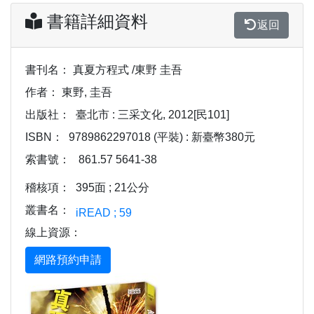
書籍詳細資料
返回
書刊名：
真夏方程式 /東野 圭吾
作者：
東野, 圭吾
出版社：
臺北市 : 三采文化, 2012[民101]
ISBN：
9789862297018 (平裝) : 新臺幣380元
索書號：
861.57 5641-38
稽核項：
395面 ; 21公分
叢書名：
iREAD ; 59
線上資源：