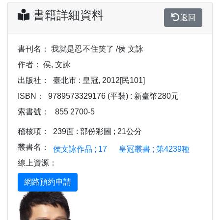
書籍詳細資料
返回
書刊名：
我就是忍不住笑了 /侯 文詠
作者：
侯, 文詠
出版社：
臺北市 : 皇冠, 2012[民101]
ISBN：
9789573329176 (平裝) : 新臺幣280元
索書號：
855 2700-5
稽核項：
239面 : 部份彩圖 ; 21公分
叢書名：
侯文詠作品 ; 17
皇冠叢書 ; 第4239種
線上資源：