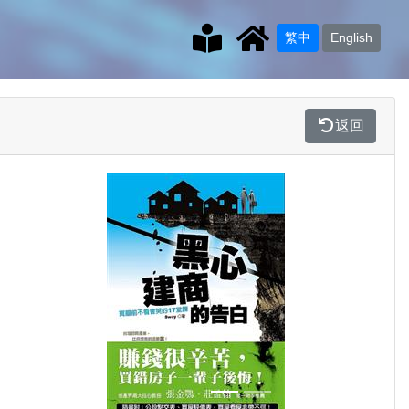
繁中
English
返回
Previous
Next