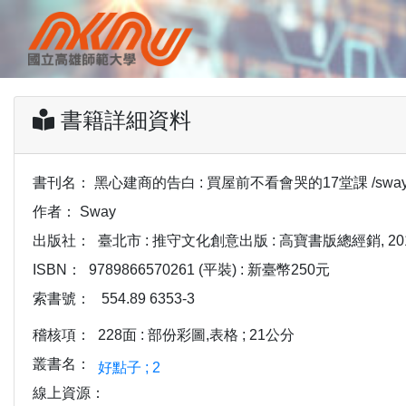
書籍詳細資料
書刊名：
黑心建商的告白 : 買屋前不看會哭的17堂課 /swa
作者：
Sway
出版社：
臺北市 : 推守文化創意出版 : 高寶書版總經銷, 201
ISBN：
9789866570261 (平裝) : 新臺幣250元
索書號：
554.89 6353-3
稽核項：
228面 : 部份彩圖,表格 ; 21公分
叢書名：
好點子 ; 2
線上資源：