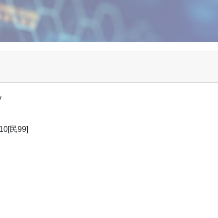
y
0[民99]