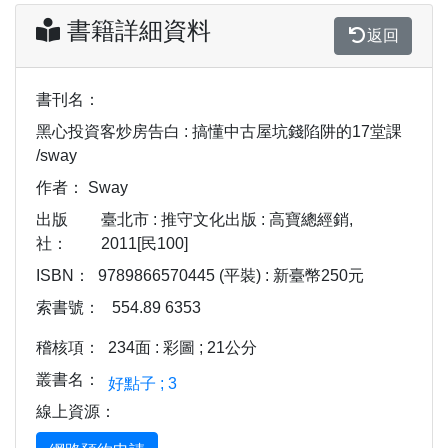
書籍詳細資料
返回
書刊名：
黑心投資客炒房告白 : 搞懂中古屋坑錢陷阱的17堂課
/sway
作者：
Sway
出版
臺北市 : 推守文化出版 : 高寶總經銷,
社：
2011[民100]
ISBN：
9789866570445 (平裝) : 新臺幣250元
索書號：
554.89 6353
稽核項：
234面 : 彩圖 ; 21公分
叢書名：
好點子 ; 3
線上資源：