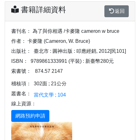
書籍詳細資料
返回
書刊名：
為了與你相遇 /卡麥隆 cameron w bruce
作者：
卡麥隆 (Cameron, W. Bruce)
出版社：
臺北市 : 圓神出版 : 叩應經銷, 2012[民101]
ISBN：
9789861333991 (平裝) : 新臺幣280元
索書號：
874.57 2147
稽核項：
302面 ; 21公分
叢書名：
當代文學 ; 104
線上資源：