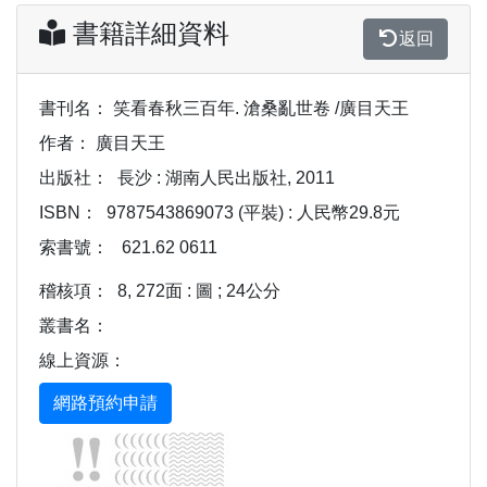
書籍詳細資料
返回
書刊名：
笑看春秋三百年. 滄桑亂世卷 /廣目天王
作者：
廣目天王
出版社：
長沙 : 湖南人民出版社, 2011
ISBN：
9787543869073 (平裝) : 人民幣29.8元
索書號：
621.62 0611
稽核項：
8, 272面 : 圖 ; 24公分
叢書名：
線上資源：