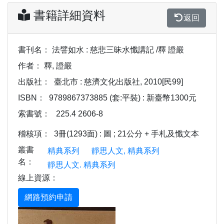
書籍詳細資料
返回
書刊名：
法譬如水 : 慈悲三昧水懺講記 /釋 證嚴
作者：
釋, 證嚴
出版社：
臺北市 : 慈濟文化出版社, 2010[民99]
ISBN：
9789867373885 (套:平裝) : 新臺幣1300元
索書號：
225.4 2606-8
稽核項：
3冊(1293面) : 圖 ; 21公分 + 手札及懺文本
叢書
精典系列
靜思人文, 精典系列
名：
靜思人文. 精典系列
線上資源：