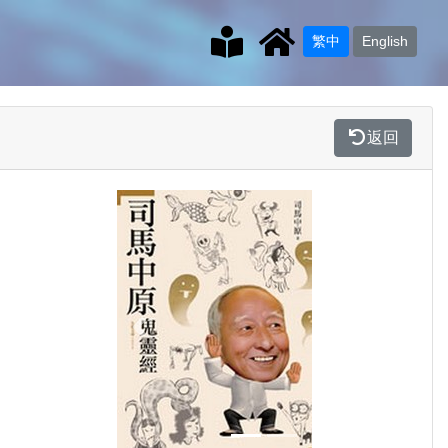
繁中
English
返回
Previous
Next