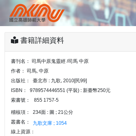
書籍詳細資料
書刊名：
司馬中原鬼靈經 /司馬 中原
作者：
司馬, 中原
出版社：
臺北市 : 九歌, 2010[民99]
ISBN：
9789574446551 (平裝) : 新臺幣250元
索書號：
855 1757-5
稽核項：
234面 : 圖 ; 21公分
叢書名：
九歌文庫 ; 1054
線上資源：