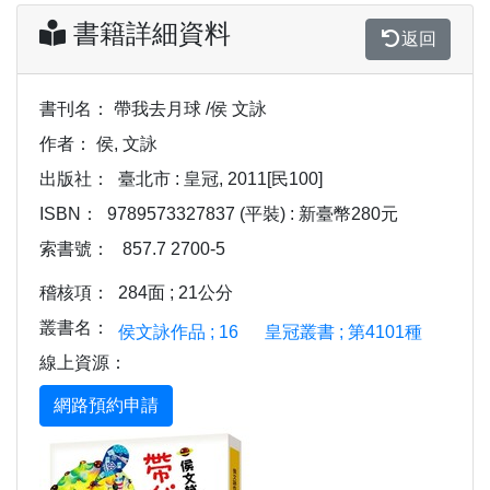
書籍詳細資料
返回
書刊名：
帶我去月球 /侯 文詠
作者：
侯, 文詠
出版社：
臺北市 : 皇冠, 2011[民100]
ISBN：
9789573327837 (平裝) : 新臺幣280元
索書號：
857.7 2700-5
稽核項：
284面 ; 21公分
叢書名：
侯文詠作品 ; 16
皇冠叢書 ; 第4101種
線上資源：