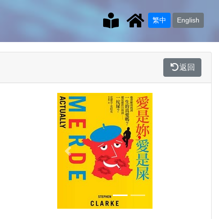
繁中
English
返回
Previous
Next