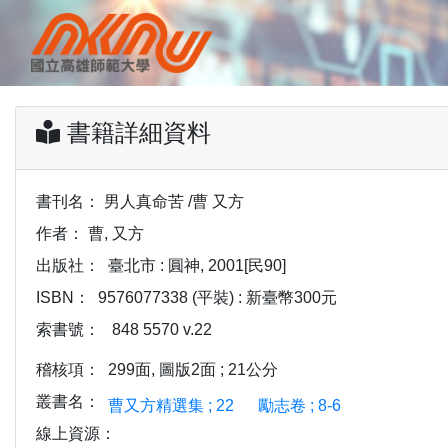
書籍詳細資料
書刊名：
男人真命苦 /曹 又方
作者：
曹, 又方
出版社：
臺北市 : 圓神, 2001[民90]
ISBN：
9576077338 (平裝) : 新臺幣300元
索書號：
848 5570 v.22
稽核項：
299面, 圖版2面 ; 21公分
叢書名：
曹又方精選集 ; 22
勵志卷 ; 8-6
線上資源：