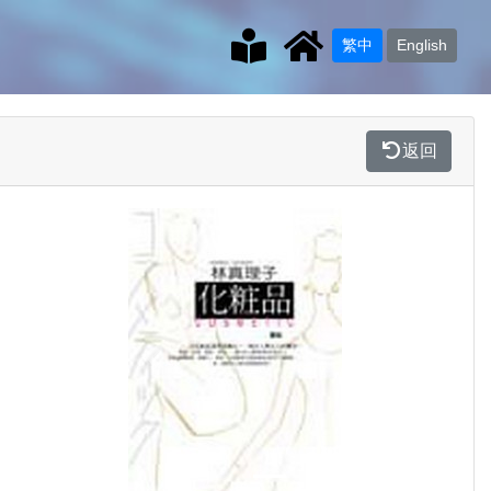
繁中
English
返回
Previous
Next