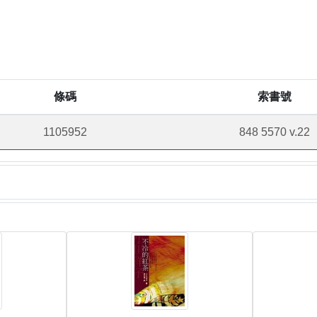
條碼
索書號
1105952
848 5570 v.22