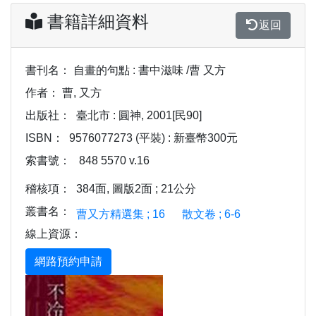
書籍詳細資料
返回
書刊名：
自畫的句點 : 書中滋味 /曹 又方
作者：
曹, 又方
出版社：
臺北市 : 圓神, 2001[民90]
ISBN：
9576077273 (平裝) : 新臺幣300元
索書號：
848 5570 v.16
稽核項：
384面, 圖版2面 ; 21公分
叢書名：
曹又方精選集 ; 16
散文卷 ; 6-6
線上資源：