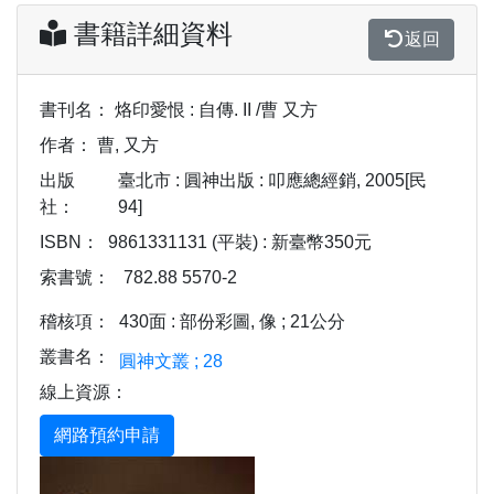
書籍詳細資料
返回
書刊名：
烙印愛恨 : 自傳. II /曹 又方
作者：
曹, 又方
出版
臺北市 : 圓神出版 : 叩應總經銷, 2005[民
社：
94]
ISBN：
9861331131 (平裝) : 新臺幣350元
索書號：
782.88 5570-2
稽核項：
430面 : 部份彩圖, 像 ; 21公分
叢書名：
圓神文叢 ; 28
線上資源：