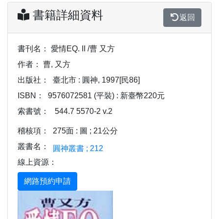
書籍詳細資料
返回
書刊名：
愛情EQ. II /曹 又方
作者：
曹, 又方
出版社：
臺北市 : 圓神, 1997[民86]
ISBN：
9576072581 (平裝) : 新臺幣220元
索書號：
544.7 5570-2 v.2
稽核項：
275面 : 圖 ; 21公分
叢書名：
圓神叢書 ; 212
線上資源：