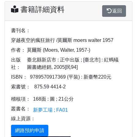
書籍詳細資料
返回
書刊名：
穿越夜空的瘋狂旅行 /莫爾斯 moers walter 1957
作者：
莫爾斯 (Moers, Walter, 1957-)
出版
臺北縣新店市 : 正中出版 ; [臺北市] : 紅螞蟻
社：
圖書總經銷, 2005[民94]
ISBN：
9789570917369 (平裝) : 新臺幣220元
索書號：
875.59 4414-2
稽核項：
168面 : 圖 ; 21公分
叢書名：
新夢工場 ; FA01
線上資源：