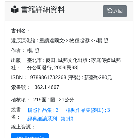
書籍詳細資料
返回
書刊名：
還原演化論 : 重讀達爾文<<物種起源>> /楊 照
作者：
楊, 照
出版
臺北市 : 麥田, 城邦文化出版 : 家庭傳媒城邦
社：
分公司發行, 2009[民98]
ISBN：
9789861732268 (平裝) : 新臺幣280元
索書號：
362.1 4667
稽核項：
219面 : 圖 ; 21公分
叢書
楊照作品集 ; 3
楊照作品集(麥田) ; 3
名：
經典細讀系列 ; 第1輯
線上資源：