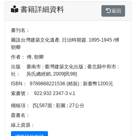
書籍詳細資料
返回
書刊名：
圖說台灣建築文化遺產. 日治時期篇. 1895-1945 /傅
朝卿
作者：
傅, 朝卿
出版
臺南市 : 臺灣建築文化出版 ; 臺北縣中和市 :
社：
吳氏總經銷, 2009[民98]
ISBN：
9789868221536 (精裝) : 新臺幣1200元
索書號：
922.932 2347-3 v.1
稽核項：
[5],587面 : 彩圖 ; 27公分
叢書名：
線上資源：