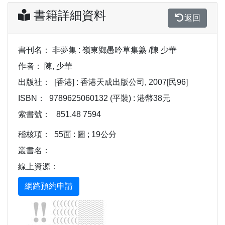
書籍詳細資料
返回
書刊名：
非夢集 : 嶺東鄉愚吟草集纂 /陳 少華
作者：
陳, 少華
出版社：
[香港] : 香港天成出版公司, 2007[民96]
ISBN：
9789625060132 (平裝) : 港幣38元
索書號：
851.48 7594
稽核項：
55面 : 圖 ; 19公分
叢書名：
線上資源：