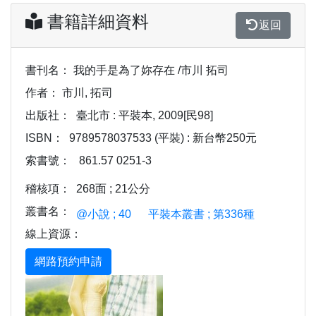
書籍詳細資料
返回
書刊名：
我的手是為了妳存在 /市川 拓司
作者：
市川, 拓司
出版社：
臺北市 : 平裝本, 2009[民98]
ISBN：
9789578037533 (平裝) : 新台幣250元
索書號：
861.57 0251-3
稽核項：
268面 ; 21公分
叢書名：
@小說 ; 40
平裝本叢書 ; 第336種
線上資源：