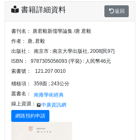
書籍詳細資料
返回
書刊名：
唐君毅新儒學論集 /唐 君毅
作者：
唐, 君毅
出版社：
南京市 : 南京大學出版社, 2008[民97]
ISBN：
9787305056093 (平裝) : 人民幣46元
索書號：
121.207 0010
稽核項：
359面 ; 243公分
叢書名：
南雍學術經典
線上資源：
中廣資訊網