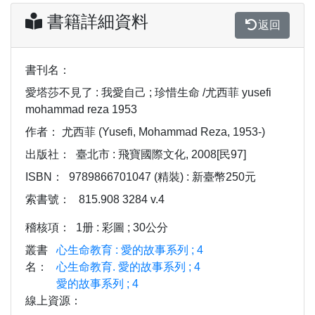
書籍詳細資料
返回
書刊名：
愛塔莎不見了 : 我愛自己 ; 珍惜生命 /尤西菲 yusefi
mohammad reza 1953
作者：
尤西菲 (Yusefi, Mohammad Reza, 1953-)
出版社：
臺北市 : 飛寶國際文化, 2008[民97]
ISBN：
9789866701047 (精裝) : 新臺幣250元
索書號：
815.908 3284 v.4
稽核項：
1册 : 彩圖 ; 30公分
叢書
心生命教育 : 愛的故事系列 ; 4
名：
心生命教育. 愛的故事系列 ; 4
愛的故事系列 ; 4
線上資源：