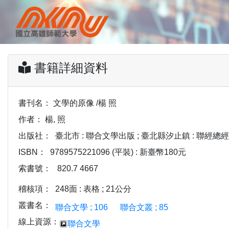
書籍詳細資料
書刊名：
文學的原像 /楊 照
作者：
楊, 照
出版社：
臺北市 : 聯合文學出版 ; 臺北縣汐止鎮 : 聯經總經銷,
ISBN：
9789575221096 (平裝) : 新臺幣180元
索書號：
820.7 4667
稽核項：
248面 : 表格 ; 21公分
叢書名：
聯合文學 ; 106
聯合文叢 ; 85
線上資源：
聯合文學