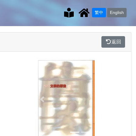
繁中
English
返回
Previous
Next