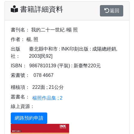
書籍詳細資料
返回
書刊名：
我的二十一世紀 /楊 照
作者：
楊, 照
出版
臺北縣中和市 : INK印刻出版 : 成陽總經銷,
社：
2003[民92]
ISBN：
9867810139 (平裝) : 新臺幣220元
索書號：
078 4667
稽核項：
222面 ; 21公分
叢書名：
楊照作品集 ; 2
線上資源：