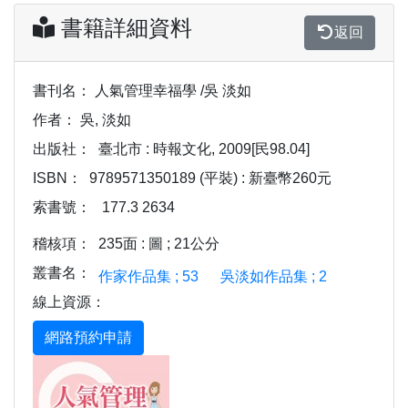
書籍詳細資料
返回
書刊名：
人氣管理幸福學 /吳 淡如
作者：
吳, 淡如
出版社：
臺北市 : 時報文化, 2009[民98.04]
ISBN：
9789571350189 (平裝) : 新臺幣260元
索書號：
177.3 2634
稽核項：
235面 : 圖 ; 21公分
叢書名：
作家作品集 ; 53
吳淡如作品集 ; 2
線上資源：