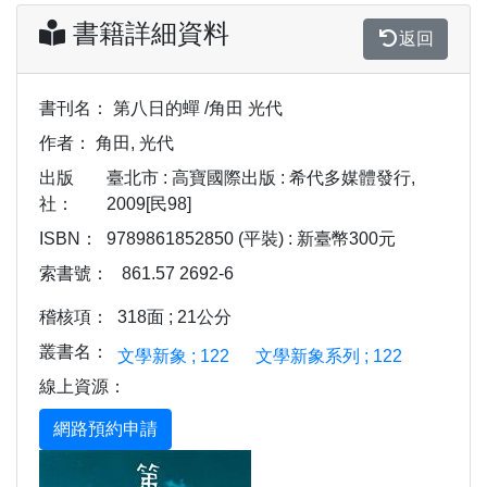
書籍詳細資料
返回
書刊名：
第八日的蟬 /角田 光代
作者：
角田, 光代
出版
臺北市 : 高寶國際出版 : 希代多媒體發行,
社：
2009[民98]
ISBN：
9789861852850 (平裝) : 新臺幣300元
索書號：
861.57 2692-6
稽核項：
318面 ; 21公分
叢書名：
文學新象 ; 122
文學新象系列 ; 122
線上資源：