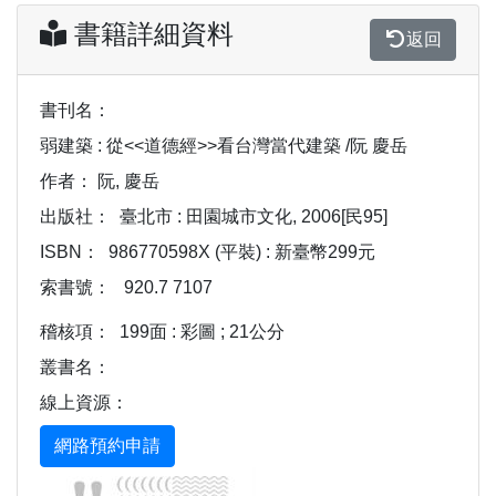
書籍詳細資料
返回
書刊名：
弱建築 : 從<<道德經>>看台灣當代建築 /阮 慶岳
作者：
阮, 慶岳
出版社：
臺北市 : 田園城市文化, 2006[民95]
ISBN：
986770598X (平裝) : 新臺幣299元
索書號：
920.7 7107
稽核項：
199面 : 彩圖 ; 21公分
叢書名：
線上資源：