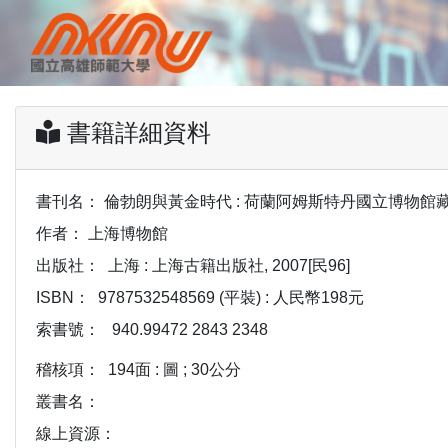
書籍詳細資料
書刊名：
倫勃朗與黃金時代 : 荷蘭阿姆斯特丹國立博物館藏
作者：
上海博物館
出版社：
上海 : 上海古籍出版社, 2007[民96]
ISBN：
9787532548569 (平裝) : 人民幣198元
索書號：
940.99472 2843 2348
稽核項：
194面 : 圖 ; 30公分
叢書名：
線上資源：