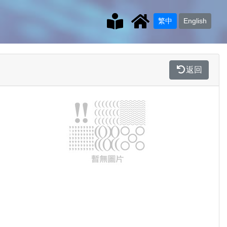
繁中
English
返回
Previous
Next