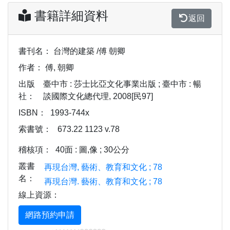
書籍詳細資料
返回
書刊名：
台灣的建築 /傅 朝卿
作者：
傅, 朝卿
出版
臺中市 : 莎士比亞文化事業出版 ; 臺中市 : 暢
社：
談國際文化總代理, 2008[民97]
ISBN：
1993-744x
索書號：
673.22 1123 v.78
稽核項：
40面 : 圖,像 ; 30公分
叢書
再現台灣, 藝術、教育和文化 ; 78
名：
再現台灣. 藝術、教育和文化 ; 78
線上資源：