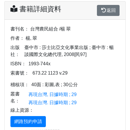
書籍詳細資料
返回
書刊名：
台灣農民組合 /楊 翠
作者：
楊, 翠
出版
臺中市 : 莎士比亞文化事業出版 ; 臺中市 : 暢
社：
談國際文化總代理, 2008[民97]
ISBN：
1993-744x
索書號：
673.22 1123 v.29
稽核項：
40面 : 彩圖,表 ; 30公分
叢書
再現台灣, 日據時期 ; 29
名：
再現台灣. 日據時期 ; 29
線上資源：