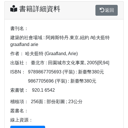
書籍詳細資料
返回
書刊名：
建築的社會場域 : 阿姆斯特丹.東京.紐約 /哈夫藍特
graafland arie
作者：
哈夫藍特 (Graafland, Arie)
出版社：
臺北市 : 田園城市文化事業, 2005[民94]
ISBN：
9789867705693 (平裝) : 新臺幣380元
9867705696 (平裝) : 新臺幣380元
索書號：
920.1 6542
稽核項：
256面 : 部份彩圖 ; 23公分
叢書名：
線上資源：