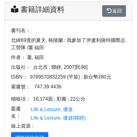
書籍詳細資料
返回
書刊名：
北緯69度的夏天. 格陵蘭 : 我參加了伊盧利薩特國際志
工營隊 /蕭 福田
作者：
蕭, 福田
出版社：
台北市 : 聯經, 2007[民96]
ISBN：
9789570832259 (平裝) : 新台幣280元
索書號：
747.39 4436
稽核項：
16,174面 : 彩圖 ; 22公分
叢書
Life & Leisure, 優遊
名：
Life & Leisure. 優遊(聯經)
線上資源：