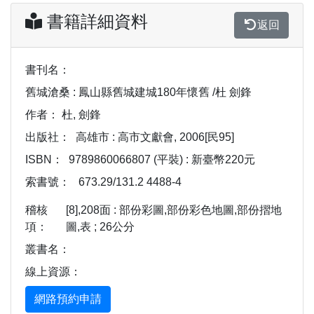
書籍詳細資料
返回
書刊名：
舊城滄桑 : 鳳山縣舊城建城180年懷舊 /杜 劍鋒
作者：
杜, 劍鋒
出版社：
高雄市 : 高市文獻會, 2006[民95]
ISBN：
9789860066807 (平裝) : 新臺幣220元
索書號：
673.29/131.2 4488-4
稽核
[8],208面 : 部份彩圖,部份彩色地圖,部份摺地
項：
圖,表 ; 26公分
叢書名：
線上資源：