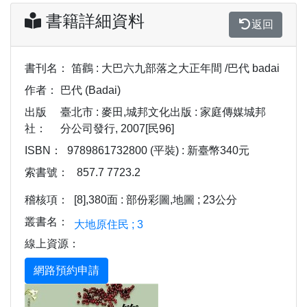
書籍詳細資料
返回
書刊名：
笛鸛 : 大巴六九部落之大正年間 /巴代 badai
作者：
巴代 (Badai)
出版
臺北市 : 麥田,城邦文化出版 : 家庭傳媒城邦
社：
分公司發行, 2007[民96]
ISBN：
9789861732800 (平裝) : 新臺幣340元
索書號：
857.7 7723.2
稽核項：
[8],380面 : 部份彩圖,地圖 ; 23公分
叢書名：
大地原住民 ; 3
線上資源：