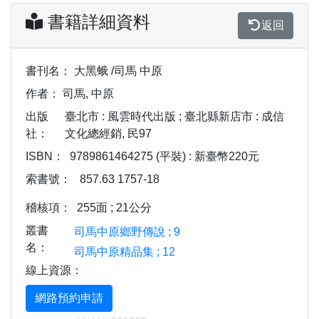
書籍詳細資料
返回
書刊名：
大黑蛾 /司馬 中原
作者：
司馬, 中原
出版
臺北市 : 風雲時代出版 ; 臺北縣新店市 : 成信
社：
文化總經銷, 民97
ISBN：
9789861464275 (平裝) : 新臺幣220元
索書號：
857.63 1757-18
稽核項：
255面 ; 21公分
叢書
司馬中原鄉野傳說 ; 9
名：
司馬中原精品集 ; 12
線上資源：