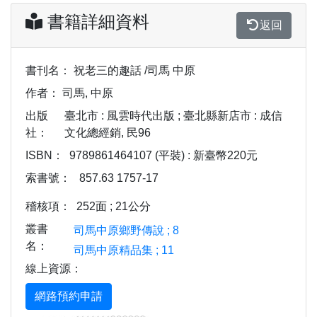
書籍詳細資料
返回
書刊名：
祝老三的趣話 /司馬 中原
作者：
司馬, 中原
出版
臺北市 : 風雲時代出版 ; 臺北縣新店市 : 成信
社：
文化總經銷, 民96
ISBN：
9789861464107 (平裝) : 新臺幣220元
索書號：
857.63 1757-17
稽核項：
252面 ; 21公分
叢書
司馬中原鄉野傳說 ; 8
名：
司馬中原精品集 ; 11
線上資源：