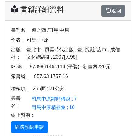
書籍詳細資料
返回
書刊名：
獾之獵 /司馬 中原
作者：
司馬, 中原
出版
臺北市 : 風雲時代出版 ; 臺北縣新店市 : 成信
社：
文化總經銷, 2007[民96]
ISBN：
9789861464114 (平裝) : 新臺幣220元
索書號：
857.63 1757-16
稽核項：
255面 ; 21公分
叢書
司馬中原鄉野傳說 ; 7
名：
司馬中原精品集 ; 10
線上資源：