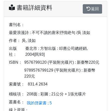
書籍詳細資料
返回
書刊名：
最愛浪漫詩 : 不可不讀的唐宋抒情絶句 /吳 淡如
作者：
吳, 淡如
出版
臺北市 : 方智出版 : 叩應公司總經銷,
社：
2004[民93]
ISBN：
9576799120 (平裝附光碟片) : 新臺幣220元
9789576799129 (平裝附光碟片) : 新臺幣
220元
索書號：
831.4 2634
稽核項：
208面 : 彩圖 ; 21公分 + 1張光碟片
叢書名：
我的啓蒙書 ; 5
線上資源：