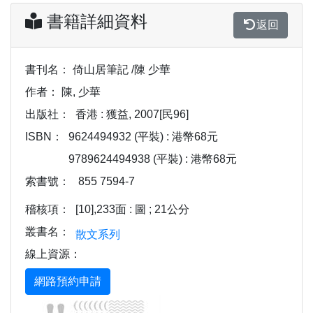
書籍詳細資料
返回
書刊名：
倚山居筆記 /陳 少華
作者：
陳, 少華
出版社：
香港 : 獲益, 2007[民96]
ISBN：
9624494932 (平裝) : 港幣68元
9789624494938 (平裝) : 港幣68元
索書號：
855 7594-7
稽核項：
[10],233面 : 圖 ; 21公分
叢書名：
散文系列
線上資源：