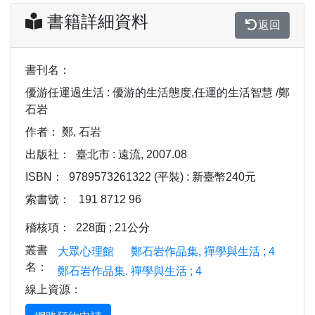
書籍詳細資料
返回
書刊名：
優游任運過生活 : 優游的生活態度,任運的生活智慧 /鄭
石岩
作者：
鄭, 石岩
出版社：
臺北市 : 遠流, 2007.08
ISBN：
9789573261322 (平裝) : 新臺幣240元
索書號：
191 8712 96
稽核項：
228面 ; 21公分
叢書
大眾心理館
鄭石岩作品集, 禪學與生活 ; 4
名：
鄭石岩作品集. 禪學與生活 ; 4
線上資源：