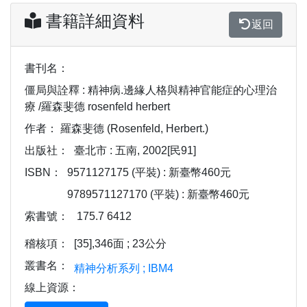
書籍詳細資料
返回
書刊名：
僵局與詮釋 : 精神病.邊緣人格與精神官能症的心理治
療 /羅森斐德 rosenfeld herbert
作者：
羅森斐德 (Rosenfeld, Herbert.)
出版社：
臺北市 : 五南, 2002[民91]
ISBN：
9571127175 (平裝) : 新臺幣460元
9789571127170 (平裝) : 新臺幣460元
索書號：
175.7 6412
稽核項：
[35],346面 ; 23公分
叢書名：
精神分析系列 ; IBM4
線上資源：