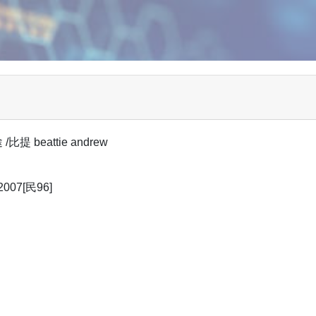
beattie andrew
07[民96]