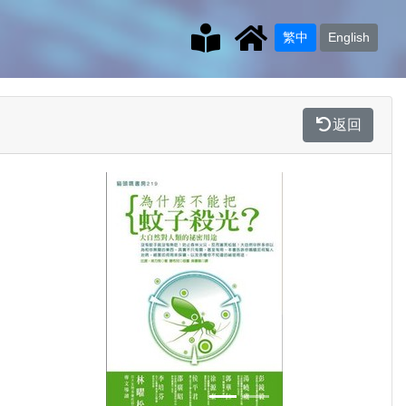
繁中
English
返回
Previous
Next