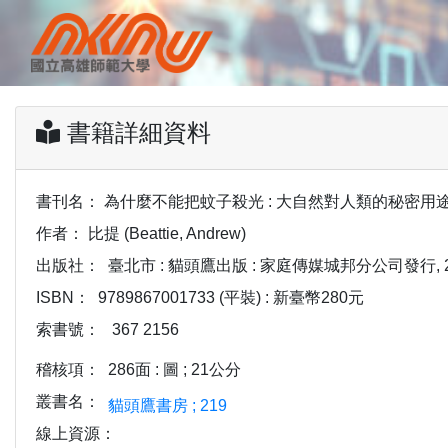
書籍詳細資料
書刊名：
為什麼不能把蚊子殺光 : 大自然對人類的秘密用途 /比提 
作者：
比提 (Beattie, Andrew)
出版社：
臺北市 : 貓頭鷹出版 : 家庭傳媒城邦分公司發行, 20
ISBN：
9789867001733 (平裝) : 新臺幣280元
索書號：
367 2156
稽核項：
286面 : 圖 ; 21公分
叢書名：
貓頭鷹書房 ; 219
線上資源：